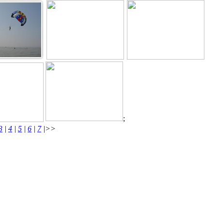
;
3
|
4
|
5
|
6
|
7
|>>