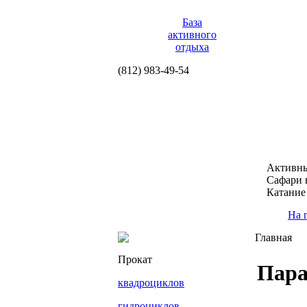
База
активного
отдыха
(812)
983-49-54
Активны
Сафари 
Катание
На 
Главная
Прокат
Пар
квадроциклов
гидроциклов