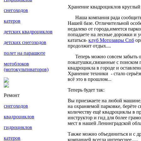
Хранение квадроциклов круглый 
снегоходов
Наша компания рада сообщить,ч
катеров
Нашей базе. Отличительной особ
недалеко от города,имеется парк
детских квадроциклов
попадаете на лесные дорожки и у
кататься-
клуб Мотозавры Спб
ор
детских снегоходов
продолжит отдых....
полет на парашюте
Теперь можно совсем забыть о 
покатушки,связанные с поиском 
мотоблоков
квадроцикла в городе и оставлени
(мотокультиваторов)
Хранение техники - стало серьё
всё это в прошлом...
Теперь будет так:
Ремонт
Вы приезжаете на любой машине,
снегоходов
на охраняемой парковке, берёте 
количеству ещё квадроциклы в п
квадроциклов
инструктор и гид для более грам
мест в нашей Ленинградской облас
гидроциклов
Также можно объединиться и с д
катеров
компанией всегда интереснее.....